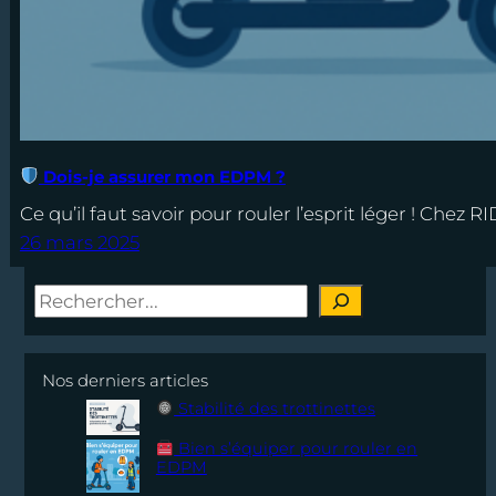
Dois-je assurer mon EDPM ?
Ce qu’il faut savoir pour rouler l’esprit léger ! Chez 
26 mars 2025
S
e
a
Nos derniers articles
r
Stabilité des trottinettes
c
h
Bien s’équiper pour rouler en
EDPM