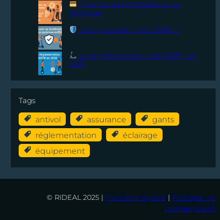
Financer sa trottinette ou sa
gyroroue
Dois-je assurer mon EDPM ?
La réglementation des EDPM en
2025
Tags
antivol
assurance
gants
réglementation
éclairage
équipement
© RIDEAL 2025 |
Mentions légales
|
Politique de
confidentialité